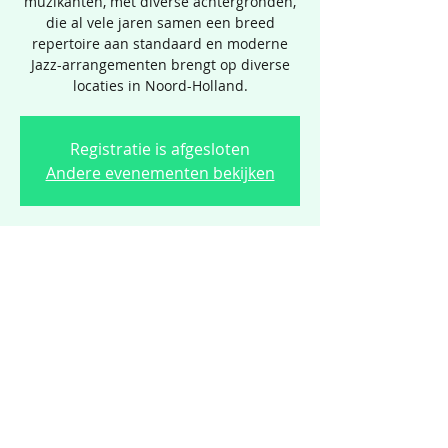
muzikanten, met diverse achtergronden,
die al vele jaren samen een breed
repertoire aan standaard en moderne
Jazz-arrangementen brengt op diverse
locaties in Noord-Holland.
Registratie is afgesloten
Andere evenementen bekijken
Tijd en locatie
10 okt 2025, 20:00 – 11 okt 2025, 00:00
Vredeburg in Limmen, Dusseldorperweg
64, 1906 AL Limmen, Nederland
Limmen Cultuur organiseert sinds 1974 voorstellingen,
concerten, lezingen en exposities op verschillende