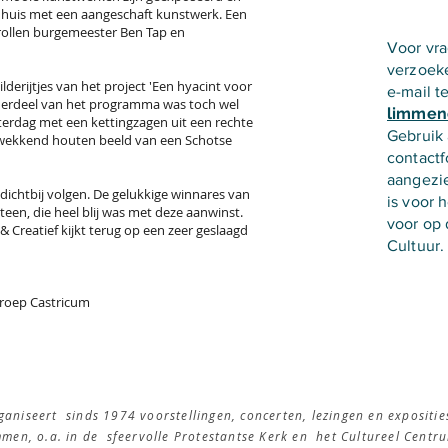
 huis met een aangeschaft kunstwerk. Een
rollen burgemeester Ben Tap en
Voor vr
verzoeke
derijtjes van het project 'Een hyacint voor
e-mail t
derdeel van het programma was toch wel
limmen
terdag met een kettingzagen uit een rechte
Gebruik 
ekkend houten beeld van een Schotse
contactf
aangezie
dichtbij volgen. De gelukkige winnares van
is voor 
teen, die heel blij was met deze aanwinst.
voor op
& Creatief kijkt terug op een zeer geslaagd
Cultuur.
roep Castricum
aniseert sinds 1974 voorstellingen, concerten, lezingen en expositie
immen, o.a. in de sfeervolle Protestantse Kerk en het Cultureel Cent