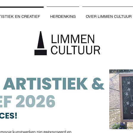
ISTIEK EN CREATIEF
HERDENKING
OVER LIMMEN CULTUUR
51e
SEIZOEN
e mooie kunstwerken zijn geëxposeerd en