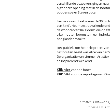
verschillende bezoekers gingen naar
bijzondere opening met in de hoofd
poppenspeler Steven Luca.
Een mooi resultaat waren de 300 schil
een kind'. Het meest opvallende on
de woodcarver 'Rik Boom', die op za
eikenhouten boomstam een indrukw
hooglander maakte.
Het publiek kon het hele proces van 
het houten beeld was Alice van der S
De organisatie van Limmen Artistiek 
en inspirerend weekend.
Klik hier
voor de foto's
Klik hier
voor de reportage van Om
Limmen Cultuur org
locaties in L