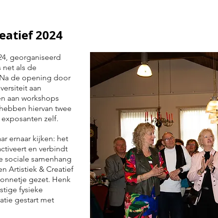
eatief 2024
24, georganiseerd
 net als de
. Na de opening door
ersiteit aan
en aan workshops
hebben hiervan twee
 exposanten zelf.
r ernaar kijken: het
ctiveert en verbindt
de sociale samenhang
 Artistiek & Creatief
zonnetje gezet. Henk
tige fysieke
datie gestart met