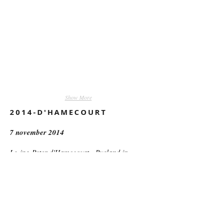
Show More
2014-D'HAMECOURT
7 november 2014
Lezing Peter d'Hamecourt - Rusland in
oorlog, met zichzelf en de wereld - in
Cultureel Centrum Vredeburg.