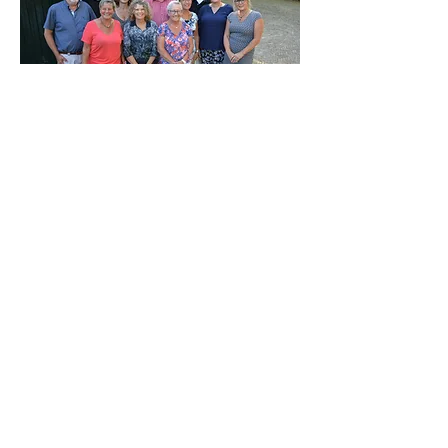
Het bestuur van Limmen
Cultuur:
V.l.n.r.
(achter): Theo Straathof (voorzitt
er),
Gert Meijer (penningmeester), N
oëlle Probst,
Herke van Beek, Ton
Valkering, Huub Tummers
en Cees van de Berg
V.l.n.r. (voor): Rian Agterof,
Renate Haanappel,
Dorien Kerssens, Nelly Ton
(secretariaat),